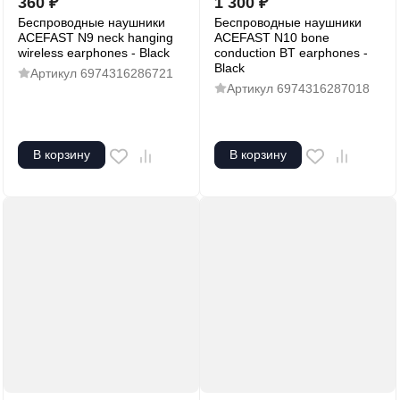
360
₽
1 300
₽
Беспроводные наушники
Беспроводные наушники
ACEFAST N9 neck hanging
ACEFAST N10 bone
wireless earphones - Black
conduction BT earphones -
Black
Артикул
6974316286721
Артикул
6974316287018
В корзину
В корзину