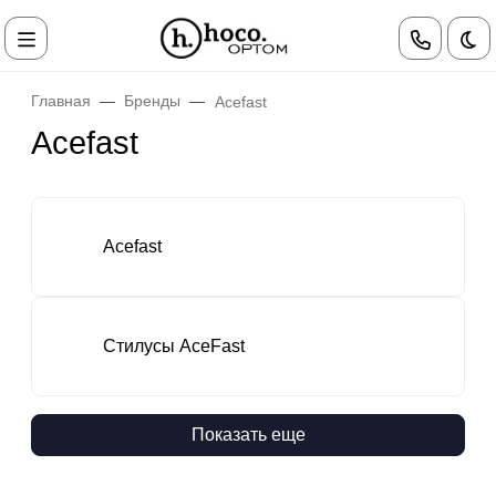
Те
Главная
Бренды
Acefast
Acefast
Acefast
Стилусы AceFast
Показать еще