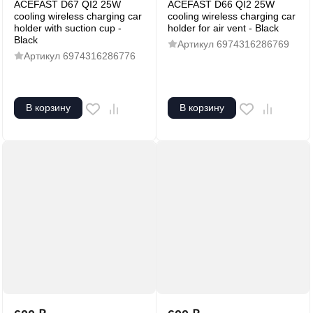
ACEFAST D67 QI2 25W
ACEFAST D66 QI2 25W
cooling wireless charging car
cooling wireless charging car
holder with suction cup -
holder for air vent - Black
Black
Артикул
6974316286769
Артикул
6974316286776
В корзину
В корзину