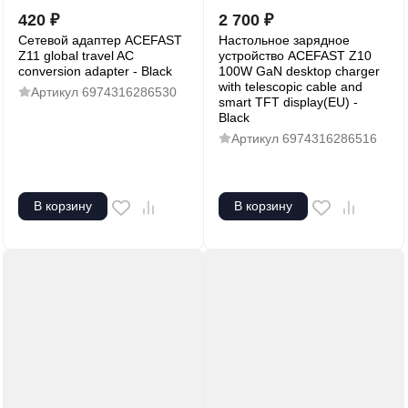
420
₽
2 700
₽
Сетевой адаптер ACEFAST
Настольное зарядное
Z11 global travel AC
устройство ACEFAST Z10
conversion adapter - Black
100W GaN desktop charger
with telescopic cable and
Артикул
6974316286530
smart TFT display(EU) -
Black
Артикул
6974316286516
В корзину
В корзину