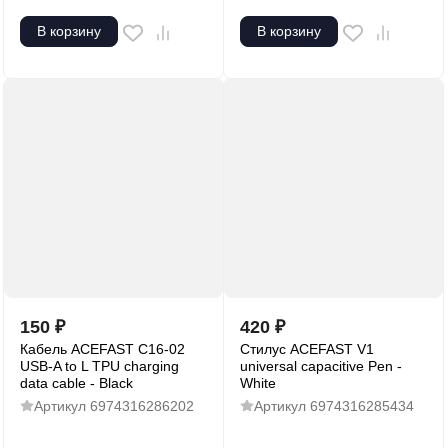
В корзину
В корзину
150
₽
420
₽
Кабель ACEFAST C16-02
Стилус ACEFAST V1
USB-A to L TPU charging
universal capacitive Pen -
data cable - Black
White
Артикул
6974316286202
Артикул
6974316285434