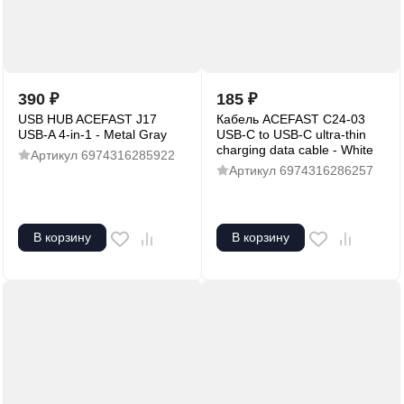
390
₽
185
₽
USB HUB ACEFAST J17
Кабель ACEFAST C24-03
USB-A 4-in-1 - Metal Gray
USB-C to USB-C ultra-thin
charging data cable - White
Артикул
6974316285922
Артикул
6974316286257
В корзину
В корзину