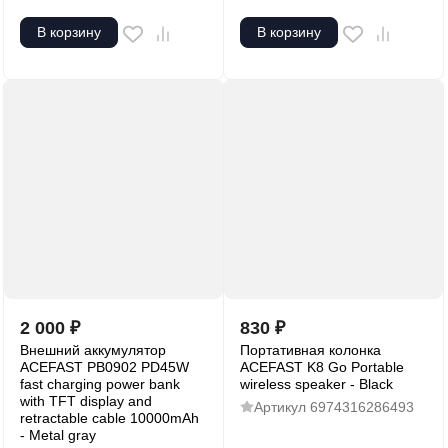
В корзину
В корзину
2 000
₽
830
₽
Внешний аккумулятор
Портативная колонка
ACEFAST PB0902 PD45W
ACEFAST K8 Go Portable
fast charging power bank
wireless speaker - Black
with TFT display and
Артикул
6974316286493
retractable cable 10000mAh
- Metal gray