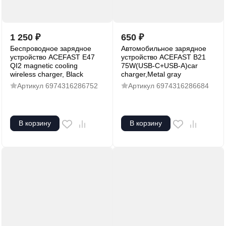
1 250
₽
650
₽
Беспроводное зарядное
Автомобильное зарядное
устройство ACEFAST E47
устройство ACEFAST B21
QI2 magnetic cooling
75W(USB-C+USB-A)car
wireless charger, Black
charger,Metal gray
Артикул
6974316286752
Артикул
6974316286684
В корзину
В корзину