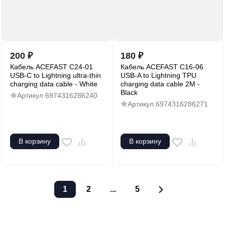
200
₽
180
₽
Кабель ACEFAST C24-01
Кабель ACEFAST C16-06
USB-C to Lightning ultra-thin
USB-A to Lightning TPU
charging data cable - White
charging data cable 2M -
Black
Артикул
6974316286240
Артикул
6974316286271
В корзину
В корзину
1
2
...
5