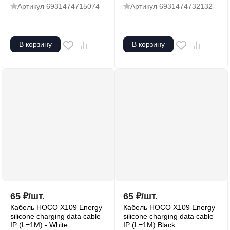
Артикул
6931474715074
Артикул
6931474732132
В корзину
В корзину
65
₽
/
шт.
65
₽
/
шт.
Кабель HOCO X109 Energy
Кабель HOCO X109 Energy
silicone charging data cable
silicone charging data cable
IP (L=1M) - White
IP (L=1M) Black