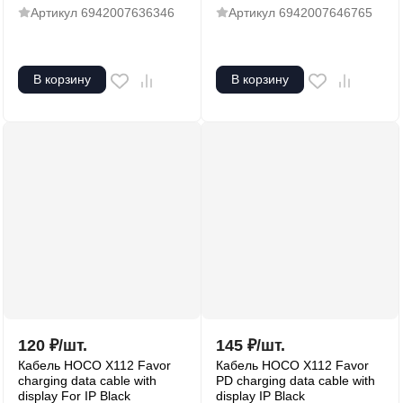
Артикул
6942007636346
Артикул
6942007646765
В корзину
В корзину
120
₽
/
шт.
145
₽
/
шт.
Кабель HOCO X112 Favor
Кабель HOCO X112 Favor
charging data cable with
PD charging data cable with
display For IP Black
display IP Black