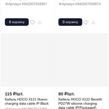
Артикул
6942007658867
Артикул
6942007658874
В корзину
В корзину
115
₽
/
шт.
80
₽
/
шт.
Кабель HOCO X121 Nuevo
Кабель HOCO X122 Benefit
charging data cable IP Black
PD27W silicone charging
data cable IP(Packaged)