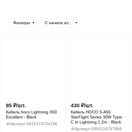
Фильтры
С начала алфавита
85
₽
/
шт.
430
₽
/
шт.
Кабель hoco Lightning X50
Кабель HOCO S-A55
Excellent - Black
StarFlight Series 30W Type-
C to Lightning 1.2m - Black
Артикул
6931474734198
Артикул
6956116767884