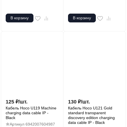
В корзину
В корзину
125
₽
/
шт.
130
₽
/
шт.
Кабель Hoco U119 Machine
Кабель Hoco U121 Gold
charging data cable IP -
standard transparent
Black
discovery edition charging
data cable IP - Black
Артикул
6942007604987