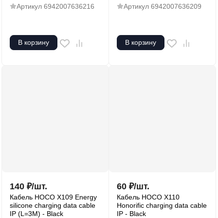
Артикул
6942007636216
Артикул
6942007636209
В корзину
В корзину
140
₽
/
шт.
60
₽
/
шт.
Кабель HOCO X109 Energy
Кабель HOCO X110
silicone charging data cable
Honorific charging data cable
IP (L=3M) - Black
IP - Black