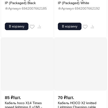
IP (Packaged) Black
IP (Packaged) White
Артикул
6942007662185
Артикул
6942007662192
В корзину
В корзину
85
₽
/
шт.
70
₽
/
шт.
Кабель hoco X14 Times
Кабель HOCO X2 knitted
speed lightning (L=1M) -
Lightning Charging cable