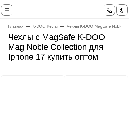
Те
Главная
K-DOO Kevlar
Чехлы K-DOO MagSafe Noble Coll
Чехлы с MagSafe K-DOO
Mag Noble Collection для
Iphone 17 купить оптом