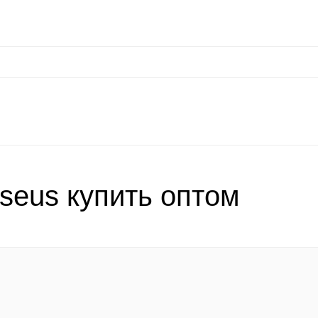
сональные данные
Оплата / Доставка
Оптовые условия
Контакты
Отз
at
Keephone
Joyroom
Mutural
K-DOO Kevlar
Samsung
MO
seus купить оптом