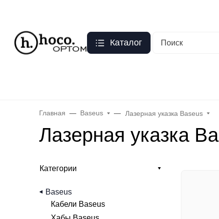
Москва
?
О нас
Оптовый прайс
Гарантия
Публичная оферта
Пер
Каталог
Бренды
Hoco
Acefast
Remax
Baseus
Яблоко
Celebr
Главная
Baseus
Лазерная указка Baseus
Лазерная указка Ba
Категории
Baseus
Кабели Baseus
Хабы Baseus