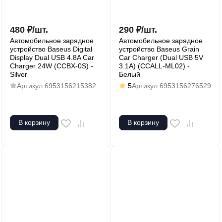
480
₽
/
шт.
290
₽
/
шт.
Автомобильное зарядное
Автомобильное зарядное
устройство Baseus Digital
устройство Baseus Grain
Display Dual USB 4.8A Car
Car Charger (Dual USB 5V
Charger 24W (CCBX-0S) -
3.1A) (CCALL-ML02) -
Silver
Белый
Артикул
6953156215382
5
Артикул
6953156276529
В корзину
В корзину