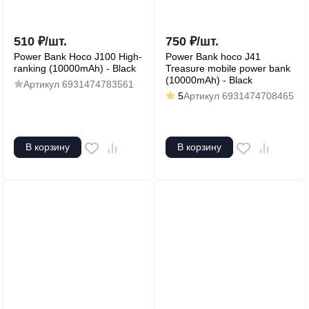
510
₽
/
шт.
750
₽
/
шт.
Power Bank Hoco J100 High-
Power Bank hoco J41
ranking (10000mAh) - Black
Treasure mobile power bank
(10000mAh) - Black
Артикул
6931474783561
5
Артикул
6931474708465
В корзину
В корзину