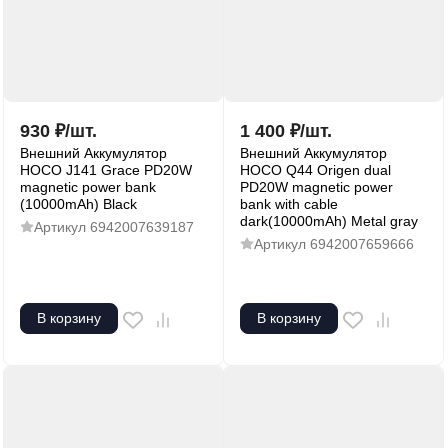
930
₽
/
шт.
1 400
₽
/
шт.
Внешний Аккумулятор
Внешний Аккумулятор
HOCO J141 Grace PD20W
HOCO Q44 Origen dual
magnetic power bank
PD20W magnetic power
(10000mAh) Black
bank with cable
dark(10000mAh) Metal gray
Артикул
6942007639187
Артикул
6942007659666
В корзину
В корзину