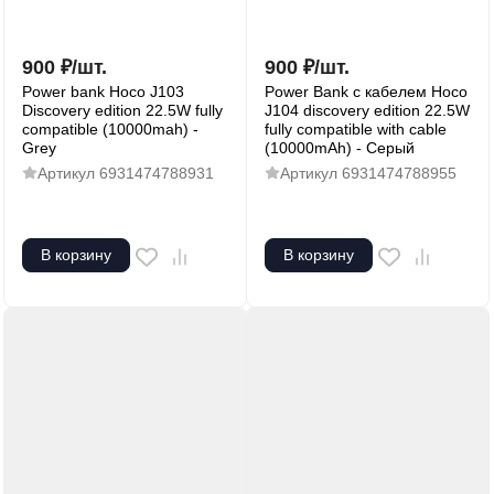
900
₽
/
шт.
900
₽
/
шт.
Power bank Hoco J103
Power Bank с кабелем Hoco
Discovery edition 22.5W fully
J104 discovery edition 22.5W
compatible (10000mah) -
fully compatible with cable
Grey
(10000mAh) - Серый
Артикул
6931474788931
Артикул
6931474788955
В корзину
В корзину