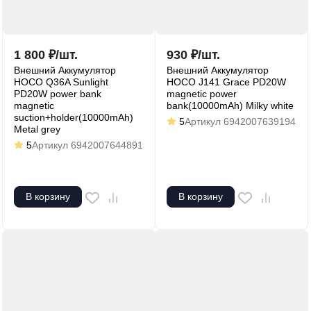
1 800
₽
/
шт.
930
₽
/
шт.
Внешний Аккумулятор
Внешний Аккумулятор
HOCO Q36A Sunlight
HOCO J141 Grace PD20W
PD20W power bank
magnetic power
magnetic
bank(10000mAh) Milky white
suction+holder(10000mAh)
5
Артикул
6942007639194
Metal grey
5
Артикул
6942007644891
В корзину
В корзину