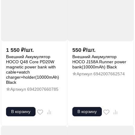
1 550
₽
/
шт.
550
₽
/
шт.
Внешний Аккумулятор
Внешний Аккумулятор
HOCO Q48 Core PD20W
HOCO J158A Runner power
magnetic power bank with
bank(10000mAh) Black
cable+watch
Артикул
6942007662574
charger+holder(10000mAh)
Black
Артикул
6942007660785
В корзину
В корзину