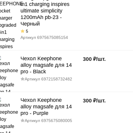
in1 charging inspires
ultimate simplicity
1200mAh pb-23 -
Черный
5
Артикул
6975675085154
Чехол Keephone
300
₽
/
шт.
alloy magsafe для 14
pro - Black
Артикул
6972158732482
Чехол Keephone
300
₽
/
шт.
alloy magsafe для 14
pro - Purple
Артикул
6975675080005