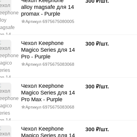
Чехол Keephone
300
₽
/
шт.
alloy magsafe для 14
promax - Purple
Артикул
6975675080005
Чехол Keephone
300
₽
/
шт.
Magico Series для 14
Pro - Purple
Артикул
6975675083068
Чехол Keephone
300
₽
/
шт.
Magico Series для 14
Pro Max - Purple
Артикул
6975675083068
Чехол Keephone
300
₽
/
шт.
Magico Series для 14