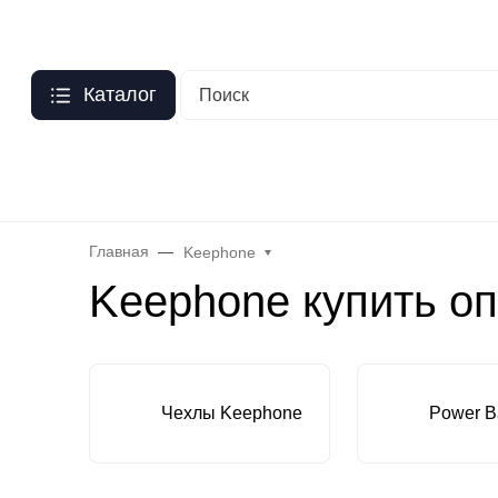
Москва
?
О нас
Оптовый прайс
Гарантия
Публичная оферта
Пер
Каталог
Бренды
Hoco
Acefast
Remax
Baseus
Яблоко
Celebr
Главная
Keephone
Keephone купить о
Чехлы Keephone
Power B