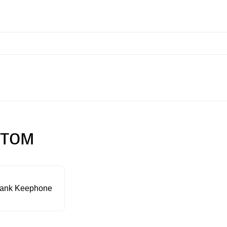
сональные данные
Оплата / Доставка
Оптовые условия
Контакты
Отз
at
Keephone
Joyroom
Mutural
K-DOO Kevlar
Samsung
MO
птом
ank Keephone