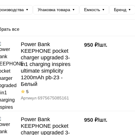
роизводства
Упаковка товара
Емкость
Бренд
рать все
Power Bank
950
₽
/
шт.
KEEPHONE pocket
charger upgraded 3-
in1 charging inspires
ultimate simplicity
1200mAh pb-23 -
Белый
5
Артикул
6975675085161
Power Bank
950
₽
/
шт.
KEEPHONE pocket
charger upgraded 3-