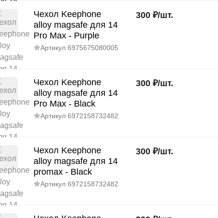
Чехол Keephone
300
₽
/
шт.
alloy magsafe для 14
Pro Max - Purple
Артикул
6975675080005
Чехол Keephone
300
₽
/
шт.
alloy magsafe для 14
Pro Max - Black
Артикул
6972158732482
Чехол Keephone
300
₽
/
шт.
alloy magsafe для 14
promax - Black
Артикул
6972158732482