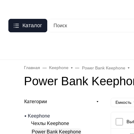
Москва
?
О нас
Оптовый прайс
Гарантия
Публичная оферта
Пер
Каталог
Бренды
Hoco
Acefast
Remax
Baseus
Яблоко
Celebr
Главная
Keephone
Power Bank Keephone
Power Bank Keepho
Категории
Емкость
Keephone
Выб
Чехлы Keephone
Power Bank Keephone