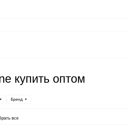
сональные данные
Оплата / Доставка
Оптовые условия
Контакты
Отз
at
Keephone
Joyroom
Mutural
K-DOO Kevlar
Samsung
MO
ne купить оптом
Бренд
рать все