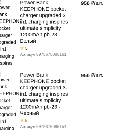
Power Bank
950
₽
/
шт.
KEEPHONE pocket
charger upgraded 3-
in1 charging inspires
ultimate simplicity
1200mAh pb-23 -
Белый
5
Артикул
6975675085161
Power Bank
950
₽
/
шт.
KEEPHONE pocket
charger upgraded 3-
in1 charging inspires
ultimate simplicity
1200mAh pb-23 -
Черный
5
Артикул
6975675085154