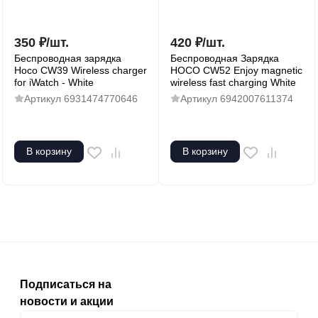
350
₽
/
шт.
420
₽
/
шт.
Беспроводная зарядка
Беспроводная Зарядка
Hoco CW39 Wireless charger
HOCO CW52 Enjoy magnetic
for iWatch - White
wireless fast charging White
Артикул
6931474770646
Артикул
6942007611374
В корзину
В корзину
Подписаться на
новости и акции