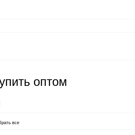
нальные данные
Оплата / Доставка
Оптовые условия
Контакты
Отзы
at
Keephone
Joyroom
Mutural
K-DOO Kevlar
Samsung
MO
пить оптом
рать все