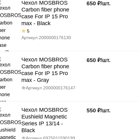
Чехол MOSBROS
650
₽
/
шт.
Carbon fiber phone
case For IP 15 Pro
max - Black
5
Артикул
2000000176130
Чехол MOSBROS
650
₽
/
шт.
Carbon fiber phone
case For IP 15 Pro
max - Gray
Артикул
2000000176147
Чехол MOSBROS
550
₽
/
шт.
Eushield Magnetic
Series IP 13/14 -
Black
Артикул
6975011590199