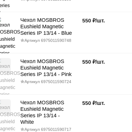
Чехол MOSBROS
550
₽
/
шт.
Eushield Magnetic
Series IP 13/14 - Blue
Артикул
6975011590748
Чехол MOSBROS
550
₽
/
шт.
Eushield Magnetic
Series IP 13/14 - Pink
Артикул
6975011590724
Чехол MOSBROS
550
₽
/
шт.
Eushield Magnetic
Series IP 13/14 -
White
Артикул
6975011590717