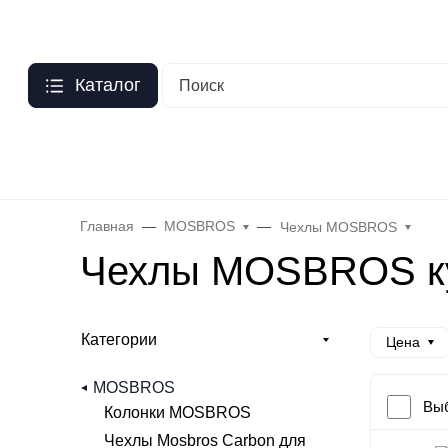
Москва
О нас
Оптовый прайс
Гарантия
Публичная оферта
Персо
Каталог
Бренды
Hoco
Acefast
Remax
Baseus
Яблоко
Celebr
Главная
MOSBROS
Чехлы MOSBROS
Чехлы MOSBROS ку
Категории
Цена
MOSBROS
Выб
Колонки MOSBROS
Чехлы Mosbros Carbon для