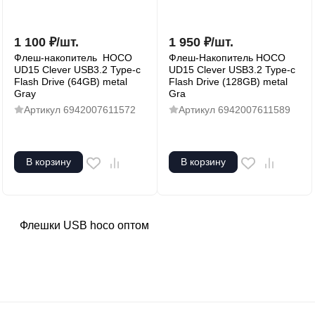
1 100
₽
/
шт.
1 950
₽
/
шт.
Флеш-накопитель HOCO
Флеш-Накопитель HOCO
UD15 Clever USB3.2 Type-c
UD15 Clever USB3.2 Type-c
Flash Drive (64GB) metal
Flash Drive (128GB) metal
Gray
Gra
Артикул
6942007611572
Артикул
6942007611589
В корзину
В корзину
Флешки USB hoco оптом