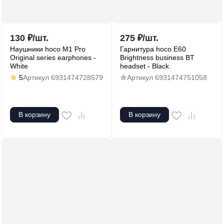
130
₽
/
шт.
275
₽
/
шт.
Наушники hoco M1 Pro
Гарнитура hoco E60
Original series earphones -
Brightness business BT
White
headset - Black
5
Артикул
6931474728579
Артикул
6931474751058
В корзину
В корзину