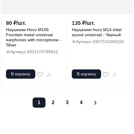
80
₽
/
шт.
135
₽
/
шт.
Наушники Hoco M106
Наушники hoco M14 inital
Fountain metal universal
sound universal - Черный
earphones with microphone -
Артикул
6957531049326
Silver
Артикул
6931474789815
В корзину
В корзину
1
2
3
4