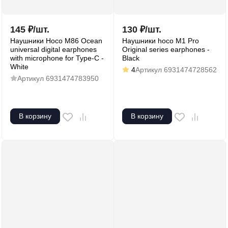
145
₽
/
шт.
130
₽
/
шт.
Наушники Hoco M86 Ocean
Наушники hoco M1 Pro
universal digital earphones
Original series earphones -
with microphone for Type-C -
Black
White
4
Артикул
6931474728562
Артикул
6931474783950
В корзину
В корзину