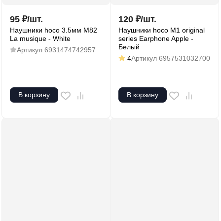
95
₽
/
шт.
120
₽
/
шт.
Наушники hoco 3.5мм M82
Наушники hoco M1 original
La musique - White
series Earphone Apple -
Белый
Артикул
6931474742957
4
Артикул
6957531032700
В корзину
В корзину