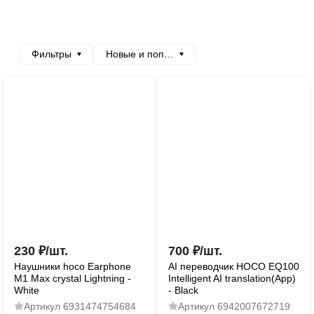
Фильтры
Новые и популярные
230
₽
/
шт.
700
₽
/
шт.
Наушники hoco Earphone
AI переводчик HOCO EQ100
M1 Max crystal Lightning -
Intelligent AI translation(App)
White
- Black
Артикул
6931474754684
Артикул
6942007672719