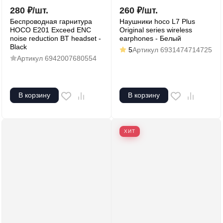
280
₽
/
шт.
260
₽
/
шт.
Беспроводная гарнитура
Наушники hoco L7 Plus
HOCO E201 Exceed ENC
Original series wireless
noise reduction BT headset -
earphones - Белый
Black
5
Артикул
6931474714725
Артикул
6942007680554
В корзину
В корзину
ХИТ