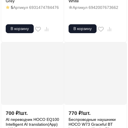
Grey
White
5
Артикул
6931474784476
Артикул
6942007673662
В корзину
В корзину
700
₽
/
шт.
770
₽
/
шт.
AI переводчик HOCO EQ100
Беспроводные наушники
Intelligent AI translation(App)
HOCO W73 Graceful BT