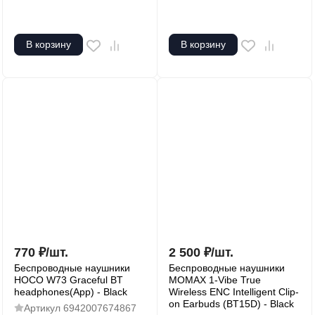
В корзину
В корзину
770
₽
/
шт.
2 500
₽
/
шт.
Беспроводные наушники
Беспроводные наушники
HOCO W73 Graceful BT
MOMAX 1-Vibe True
headphones(App) - Black
Wireless ENC Intelligent Clip-
on Earbuds (BT15D) - Black
Артикул
6942007674867