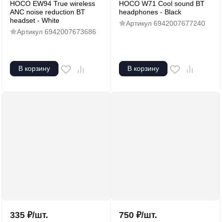
HOCO EW94 True wireless
HOCO W71 Cool sound BT
ANC noise reduction BT
headphones - Black
headset - White
Артикул
6942007677240
Артикул
6942007673686
В корзину
В корзину
335
₽
/
шт.
750
₽
/
шт.