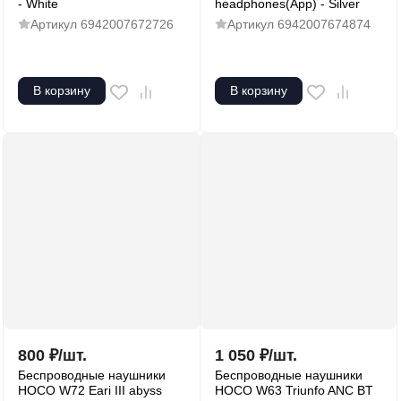
- White
headphones(App) - Silver
Артикул
6942007672726
Артикул
6942007674874
В корзину
В корзину
800
₽
/
шт.
1 050
₽
/
шт.
Беспроводные наушники
Беспроводные наушники
HOCO W72 Eari III abyss
HOCO W63 Triunfo ANC BT