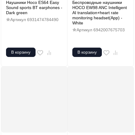
Наушники Hoco ES64 Easy
Беспроводные наушники
Sound sports BT earphones -
HOCO EW98 ANC Intelligent
Dark green
AI translation+heart rate
monitoring headset(App) -
Артикул
6931474784490
White
Артикул
6942007675703
В корзину
В корзину