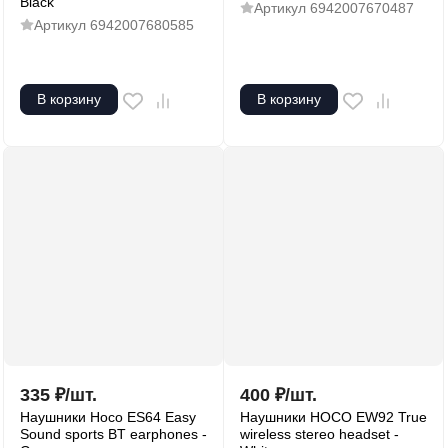
Black
Артикул
6942007670487
Артикул
6942007680585
В корзину
В корзину
335
₽
/
шт.
400
₽
/
шт.
Наушники Hoco ES64 Easy
Наушники HOCO EW92 True
Sound sports BT earphones -
wireless stereo headset -