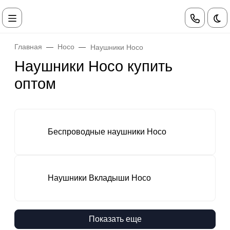
Те
Главная
Hoco
Наушники Hoco
Наушники Hoco купить
оптом
Беспроводные наушники Hoco
Наушники Вкладыши Hoco
Показать еще