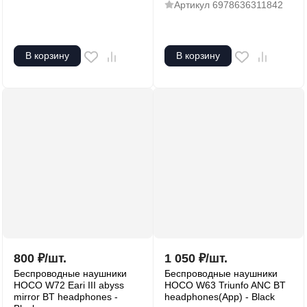
Артикул
6978636311842
В корзину
В корзину
800
₽
/
шт.
1 050
₽
/
шт.
Беспроводные наушники
Беспроводные наушники
HOCO W72 Eari III abyss
HOCO W63 Triunfo ANC BT
mirror BT headphones -
headphones(App) - Black