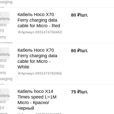
Кабель Hoco X70
80
₽
/
шт.
Ferry charging data
cable for Micro - Red
Артикул
6931474760463
Кабель Hoco X70
80
₽
/
шт.
Ferry charging data
cable for Micro -
White
Артикул
6931474760456
Кабель hoco X14
75
₽
/
шт.
Times speed L=1M
Micro - Красно/
Черный