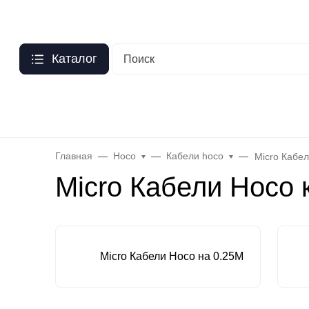
Москва
О нас
Оптовый прайс
Гарантия
Публичная оферта
Персо
Каталог
Бренды
Hoco
Acefast
Remax
Baseus
Яблоко
Celebr
Главная
Hoco
Кабели hoco
Micro Кабе
Micro Кабели Hoco 
Micro Кабели Hoco на 0.25М