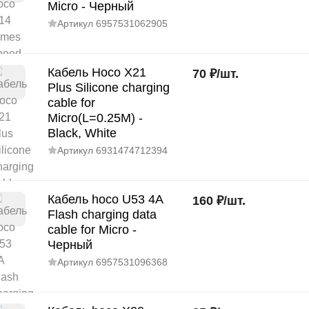
Micro - Черный
Артикул
6957531062905
Кабель Hoco X21
70
₽
/
шт.
Plus Silicone charging
cable for
Micro(L=0.25M) -
Black, White
Артикул
6931474712394
Кабель hoco U53 4A
160
₽
/
шт.
Flash charging data
cable for Micro -
Черный
Артикул
6957531096368