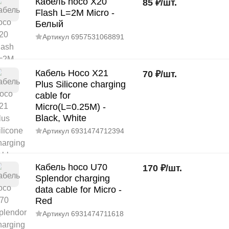
Кабель hoco X20
85
₽
/
шт.
Flash L=2M Micro -
Белый
Артикул
6957531068891
Кабель Hoco X21
70
₽
/
шт.
Plus Silicone charging
cable for
Micro(L=0.25M) -
Black, White
Артикул
6931474712394
Кабель hoco U70
170
₽
/
шт.
Splendor charging
data cable for Micro -
Red
Артикул
6931474711618