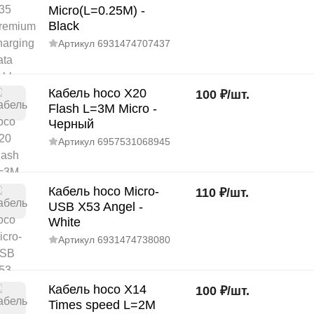
Micro(L=0.25M) -
Black
Артикул
6931474707437
Кабель hoco X20
100
₽
/
шт.
Flash L=3M Micro -
Черный
Артикул
6957531068945
Кабель hoco Micro-
110
₽
/
шт.
USB X53 Angel -
White
Артикул
6931474738080
Кабель hoco X14
100
₽
/
шт.
Times speed L=2M