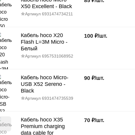
85
₽
/
шт.
X50 Excellent - Black
Артикул
6931474734211
Кабель hoco X20
100
₽
/
шт.
Flash L=3M Micro -
Белый
Артикул
6957531068952
Кабель hoco Micro-
90
₽
/
шт.
USB X52 Sereno -
Black
Артикул
6931474735539
Кабель hoco X35
70
₽
/
шт.
Premium charging
data cable for