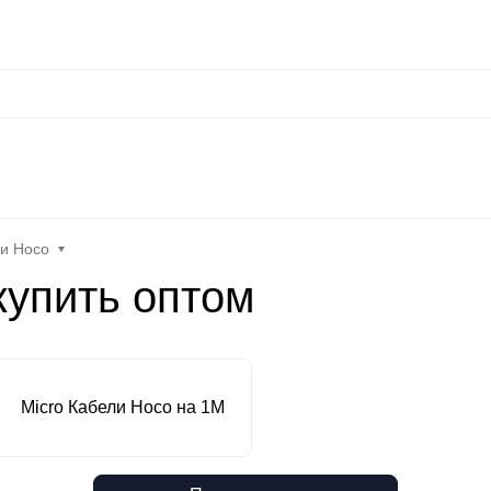
нальные данные
Оплата / Доставка
Оптовые условия
Контакты
Отзы
at
Keephone
Joyroom
Mutural
K-DOO Kevlar
Samsung
MO
ли Hoco
купить оптом
Micro Кабели Hoco на 1М