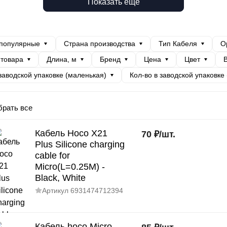
Показать еще
 популярные
Страна производства
Тип Кабеля
О
 товара
Длина, м
Бренд
Цена
Цвет
В
 заводской упаковке (маленькая)
Кол-во в заводской упаковке
рать все
Кабель Hoco X21
70
₽
/
шт.
Plus Silicone charging
cable for
Micro(L=0.25M) -
Black, White
Артикул
6931474712394
Кабель hoco Micro