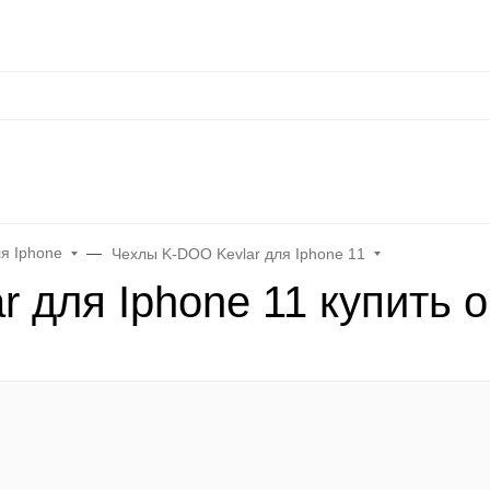
нальные данные
Оплата / Доставка
Оптовые условия
Контакты
Отзы
at
Keephone
Joyroom
Mutural
K-DOO Kevlar
Samsung
MO
я Iphone
Чехлы K-DOO Kevlar для Iphone 11
 для Iphone 11 купить 