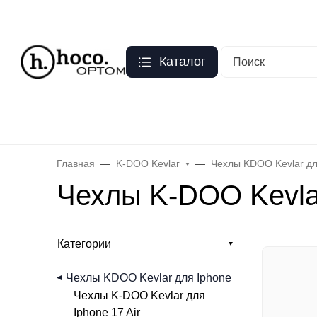
Москва
О нас
Оптовый прайс
Гарантия
Публичная оферта
Персо
Каталог
Бренды
Hoco
Acefast
Remax
Baseus
Яблоко
Celebr
Главная
K-DOO Kevlar
Чехлы KDOO Kevlar дл
Чехлы K-DOO Kevlar
Категории
Чехлы KDOO Kevlar для Iphone
Чехлы K-DOO Kevlar для
Iphone 17 Air