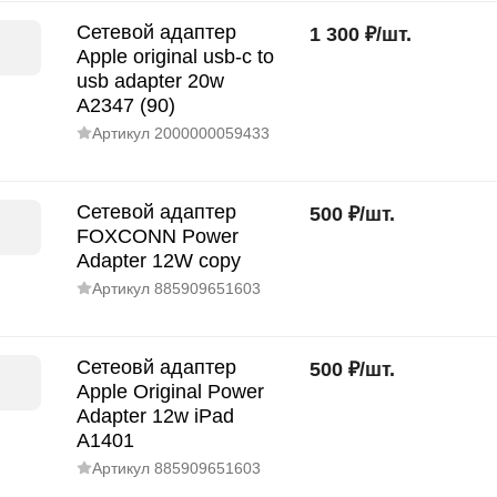
Сетевой адаптер
1 300
₽
/
шт.
Apple original usb-c to
usb adapter 20w
A2347 (90)
Артикул
2000000059433
Сетевой адаптер
500
₽
/
шт.
FOXCONN Power
Adapter 12W copy
Артикул
885909651603
Сетеовй адаптер
500
₽
/
шт.
Apple Original Power
Adapter 12w iPad
A1401
Артикул
885909651603