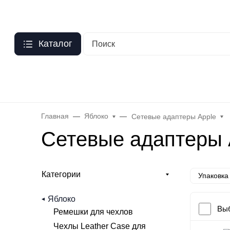
Москва
?
О нас
Оптовый прайс
Гарантия
Публичная оферта
Пер
Каталог
Бренды
Hoco
Acefast
Remax
Baseus
Яблоко
Celebr
Главная
Яблоко
Сетевые адаптеры Apple
Сетевые адаптеры 
Категории
Упаковка
Яблоко
Выб
Ремешки для чехлов
Чехлы Leather Case для