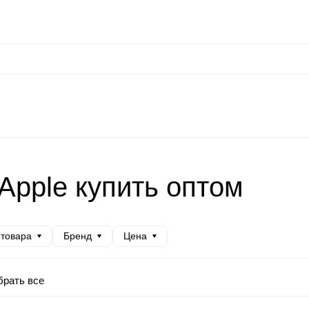
сональные данные
Оплата / Доставка
Оптовые условия
Контакты
Отз
at
Keephone
Joyroom
Mutural
K-DOO Kevlar
Samsung
MO
Apple купить оптом
 товара
Бренд
Цена
рать все