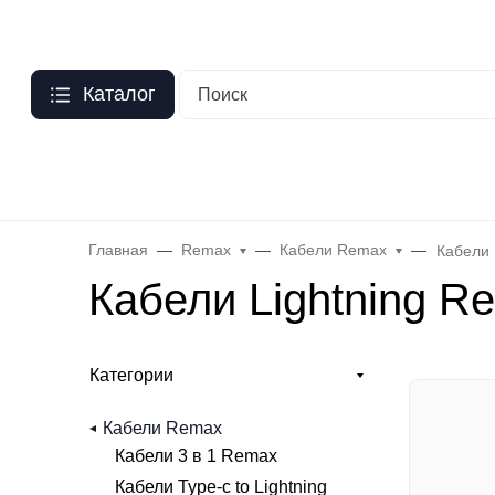
Москва
?
О нас
Оптовый прайс
Гарантия
Публичная оферта
Пер
Каталог
Бренды
Hoco
Acefast
Remax
Baseus
Яблоко
Celebr
Главная
Remax
Кабели Remax
Кабели 
Кабели Lightning R
Категории
Кабели Remax
Кабели 3 в 1 Remax
Кабели Type-c to Lightning