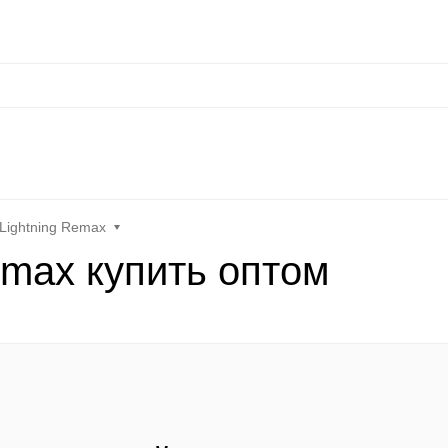
сональные данные
Оплата / Доставка
Оптовые условия
Контакты
Отз
at
Keephone
Joyroom
Mutural
K-DOO Kevlar
Samsung
MO
Lightning Remax
emax купить оптом