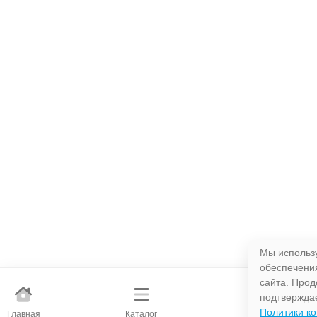
Мы использ
обеспечени
сайта. Прод
подтверждае
Политики к
Главная
Каталог
Поиск