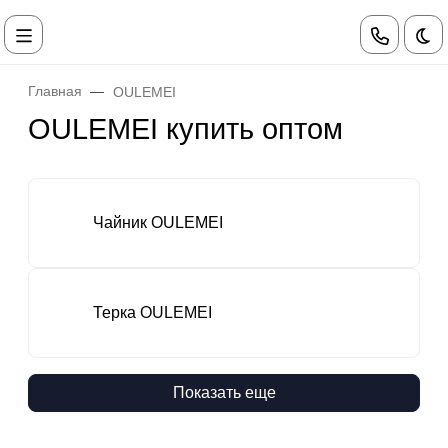
Те
Главная
OULEMEI
OULEMEI купить оптом
Чайник OULEMEI
Терка OULEMEI
Показать еще