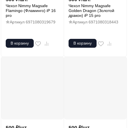
Чехол Nimmy Magsafe
Чехол Nimmy Magsafe
Flamingo (Фламинго) iP 16
Golden Dragon (Золотой
pro
дракон) iP 15 pro
Артикул
6971080319679
Артикул
6971080318443
В корзину
В корзину
500
₽
/
шт.
500
₽
/
шт.