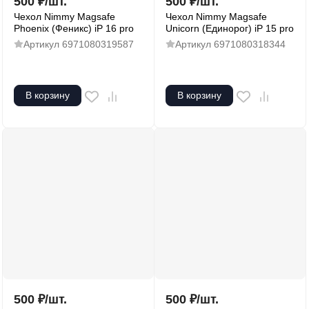
500
₽
/
шт.
500
₽
/
шт.
Чехол Nimmy Magsafe
Чехол Nimmy Magsafe
Phoenix (Феникс) iP 16 pro
Unicorn (Единорог) iP 15 pro
Артикул
6971080319587
Артикул
6971080318344
В корзину
В корзину
500
₽
/
шт.
500
₽
/
шт.