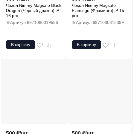
Чехол Nimmy Magsafe Black
Чехол Nimmy Magsafe
Dragon (Черный дракон) iP
Flamingo (Фламинго) iP 15
16 pro
pro
Артикул
6971080319556
Артикул
6971080318399
В корзину
В корзину
500
₽
/
шт.
500
₽
/
шт.