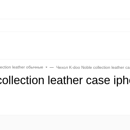
сональные данные
Оплата / Доставка
Оптовые условия
Контакты
Отз
at
Keephone
Joyroom
Mutural
K-DOO Kevlar
Samsung
MO
ection leather обычные
Чехол K-doo Noble collection leather c
ollection leather case ip