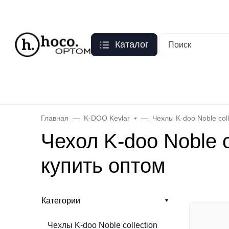
Москва
?
О нас
Оптовый прайс
Гарантия
Публичная оферта
Пер
Каталог
Бренды
Hoco
Acefast
Remax
Baseus
Яблоко
Celebr
Главная
K-DOO Kevlar
Чехлы K-doo Noble coll
Чехол K-doo Noble c
купить оптом
Категории
Чехлы K-doo Noble collection