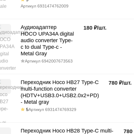
Артикул
6931474762009
Аудиоадаптер
180
₽
/
шт.
HOCO UPA34A digital
audio converter Type-
c to dual Type-c -
Metal Gray
Артикул
6942007673563
Переходник Hoco HB27 Type-C
780
₽
/
шт.
multi-function converter
(HDTV+USB3.0+USB2.0x2+PD)
- Metal gray
5
Артикул
6931474769329
Переходник Hoco HB28 Type-C multi-
780