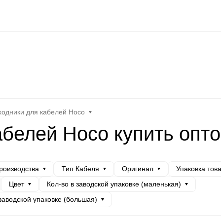
сональные данные
Оплата / Доставка
Оптовые условия
Контакты
Отз
at
Keephone
Joyroom
Mutural
K-DOO Kevlar
Samsung
MO
одники для кабелей Hoco
абелей Hoco купить опт
роизводства
Тип Кабеля
Оригинал
Упаковка тов
Цвет
Кол-во в заводской упаковке (маленькая)
 заводской упаковке (большая)