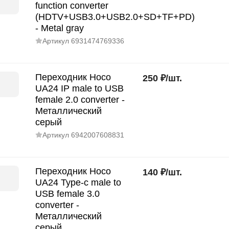
function converter
(HDTV+USB3.0+USB2.0+SD+TF+PD)
- Metal gray
Артикул
6931474769336
Переходник Hoco
250
₽
/
шт.
UA24 IP male to USB
female 2.0 converter -
Металлический
серый
Артикул
6942007608831
Переходник Hoco
140
₽
/
шт.
UA24 Type-c male to
USB female 3.0
converter -
Металлический
серый