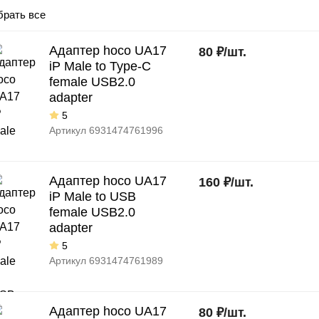
рать все
Адаптер hoco UA17
80
₽
/
шт.
iP Male to Type-C
female USB2.0
adapter
5
Артикул
6931474761996
Адаптер hoco UA17
160
₽
/
шт.
iP Male to USB
female USB2.0
adapter
5
Артикул
6931474761989
Адаптер hoco UA17
80
₽
/
шт.