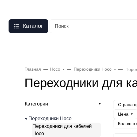
Москва
?
О нас
Оптовый прайс
Гарантия
Публичная оферта
Пер
Каталог
Бренды
Hoco
Acefast
Remax
Baseus
Яблоко
Celebr
Главная
Hoco
Переходники Hoco
Перех
Переходники для к
Категории
Страна п
Цена
Переходники Hoco
Кол-во в
Переходники для кабелей
Hoco