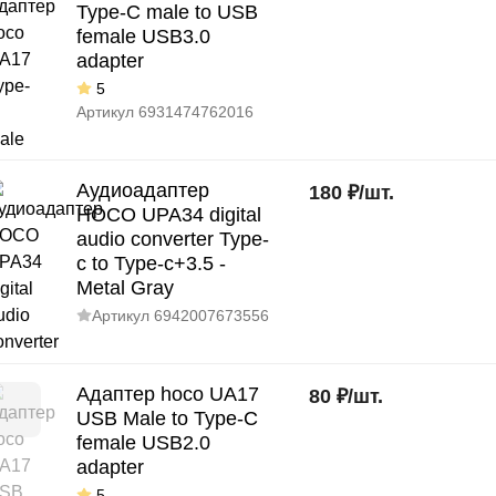
Type-C male to USB
female USB3.0
adapter
5
Артикул
6931474762016
Аудиоадаптер
180
₽
/
шт.
HOCO UPA34 digital
audio converter Type-
c to Type-c+3.5 -
Metal Gray
Артикул
6942007673556
Адаптер hoco UA17
80
₽
/
шт.
USB Male to Type-C
female USB2.0
adapter
5