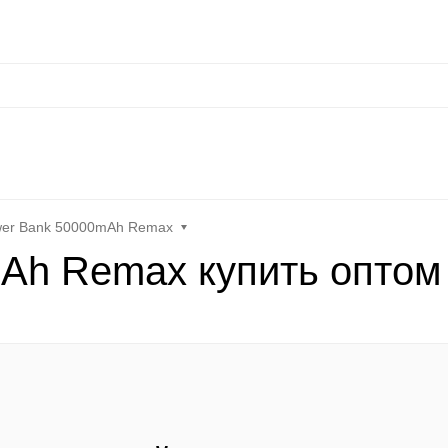
сональные данные
Оплата / Доставка
Оптовые условия
Контакты
Отз
at
Keephone
Joyroom
Mutural
K-DOO Kevlar
Samsung
MO
er Bank 50000mAh Remax
Ah Remax купить оптом