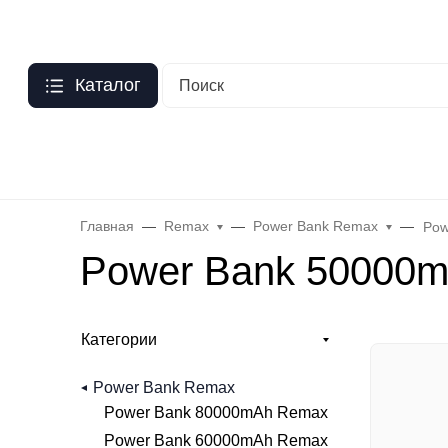
Москва
?
О нас
Оптовый прайс
Гарантия
Публичная оферта
Пер
Каталог
Бренды
Hoco
Acefast
Remax
Baseus
Яблоко
Celebr
Главная
Remax
Power Bank Remax
Pow
Power Bank 50000m
Категории
Power Bank Remax
Power Bank 80000mAh Remax
Power Bank 60000mAh Remax