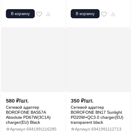
В корзину
В корзину
580
₽
/
шт.
350
₽
/
шт.
Сетевой адаптер
Сетевой адаптер
BOROFONE BAS57A
BOROFONE BN17 Sunlight
Absolute PD67W(3C1A)
PD20W+QC3.0 charger(EU)
charger(EU) Black
transparent black
Артикул
6941991116285
Артикул
6941991112713