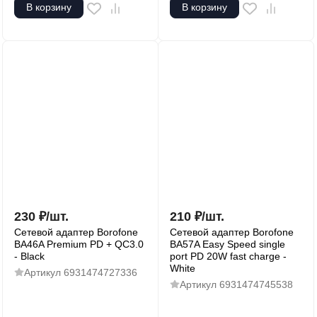
В корзину
В корзину
230
₽
/
шт.
210
₽
/
шт.
Сетевой адаптер Borofone
Сетевой адаптер Borofone
BA46A Premium PD + QC3.0
BA57A Easy Speed single
- Black
port PD 20W fast charge -
White
Артикул
6931474727336
Артикул
6931474745538