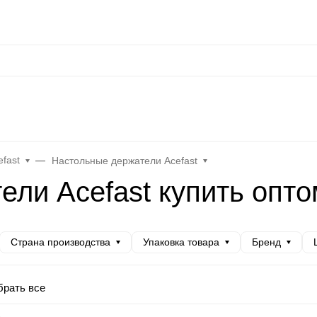
сональные данные
Оплата / Доставка
Оптовые условия
Контакты
Отз
at
Keephone
Joyroom
Mutural
K-DOO Kevlar
Samsung
MO
fast
Настольные держатели Acefast
ли Acefast купить опто
Страна производства
Упаковка товара
Бренд
рать все