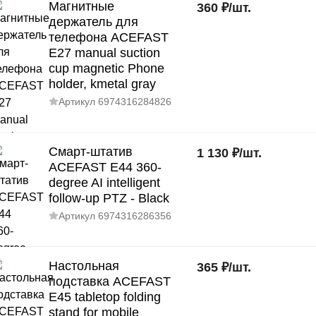
Магнитные
360
₽
/
шт.
держатель для
телефона ACEFAST
E27 manual suction
cup magnetic Phone
holder, kmetal gray
Артикул
6974316284826
Смарт-штатив
1 130
₽
/
шт.
ACEFAST E44 360-
degree AI intelligent
follow-up PTZ - Black
Артикул
6974316286356
Настольная
365
₽
/
шт.
подставка ACEFAST
E45 tabletop folding
stand for mobile