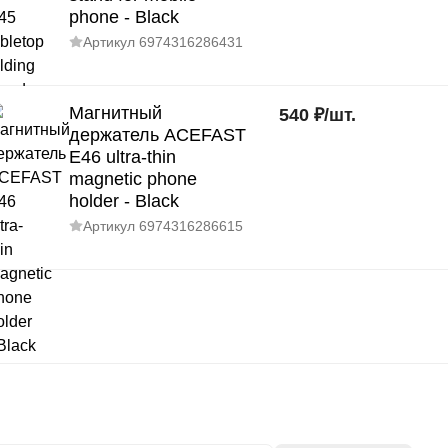
phone - Black
Артикул
6974316286431
Магнитный
540
₽
/
шт.
держатель ACEFAST
E46 ultra-thin
magnetic phone
holder - Black
Артикул
6974316286615