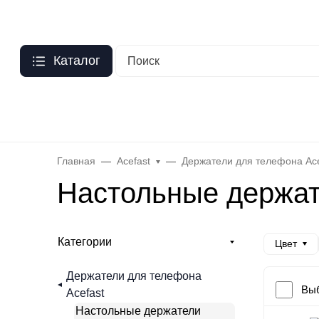
Москва
?
О нас
Оптовый прайс
Гарантия
Публичная оферта
Пер
Каталог
Бренды
Hoco
Acefast
Remax
Baseus
Яблоко
Celebr
Главная
Acefast
Держатели для телефона Ace
Настольные держате
Категории
Цвет
Держатели для телефона
Выб
Acefast
Настольные держатели