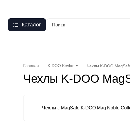
Москва
?
О нас
Оптовый прайс
Гарантия
Публичная оферта
Пер
Каталог
Бренды
Hoco
Acefast
Remax
Baseus
Яблоко
Celebr
Главная
K-DOO Kevlar
Чехлы K-DOO MagSafe 
Чехлы K-DOO MagSaf
Чехлы с MagSafe K-DOO Mag Noble Colle