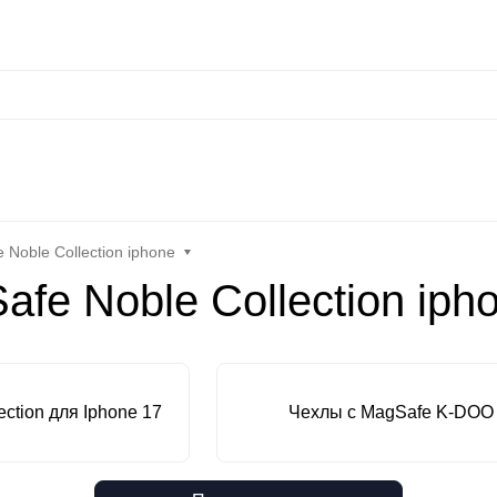
сональные данные
Оплата / Доставка
Оптовые условия
Контакты
Отз
at
Keephone
Joyroom
Mutural
K-DOO Kevlar
Samsung
MO
Noble Collection iphone
e Noble Collection iph
ction для Iphone 17
Чехлы с MagSafe K-DOO M