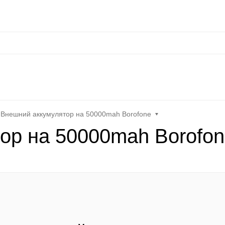
сональные данные
Оплата / Доставка
Оптовые условия
Контакты
Отз
at
Keephone
Joyroom
Mutural
K-DOO Kevlar
Samsung
MO
Внешний аккумулятор на 50000mah Borofone
ор на 50000mah Borofon