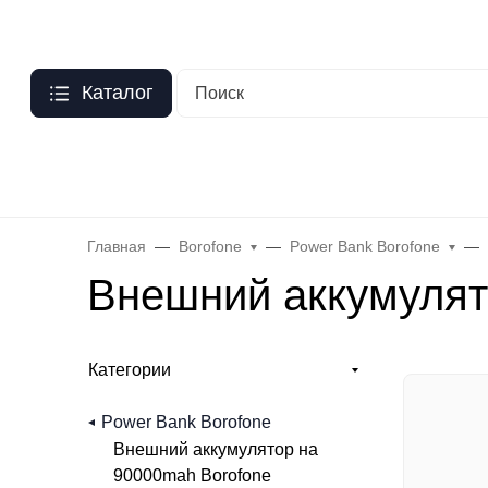
Москва
?
О нас
Оптовый прайс
Гарантия
Публичная оферта
Пер
Каталог
Бренды
Hoco
Acefast
Remax
Baseus
Яблоко
Celebr
Главная
Borofone
Power Bank Borofone
Внешний аккумулят
Категории
Power Bank Borofone
Внешний аккумулятор на
90000mah Borofone