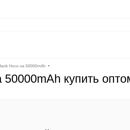
нальные данные
Оплата / Доставка
Оптовые условия
Контакты
Отзы
at
Keephone
Joyroom
Mutural
K-DOO Kevlar
Samsung
MO
Bank Hoco на 50000mAh
а 50000mAh купить опто