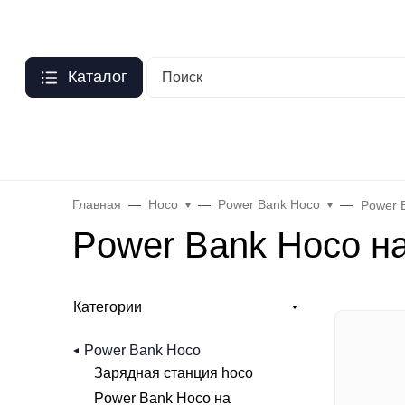
Москва
О нас
Оптовый прайс
Гарантия
Публичная оферта
Персо
Каталог
Бренды
Hoco
Acefast
Remax
Baseus
Яблоко
Celebr
Главная
Hoco
Power Bank Hoco
Power 
Power Bank Hoco н
Категории
Power Bank Hoco
Зарядная станция hoco
Power Bank Hoco на