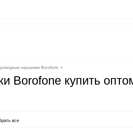
сональные данные
Оплата / Доставка
Оптовые условия
Контакты
Отз
at
Keephone
Joyroom
Mutural
K-DOO Kevlar
Samsung
MO
роводные наушники Borofone
и Borofone купить опто
рать все