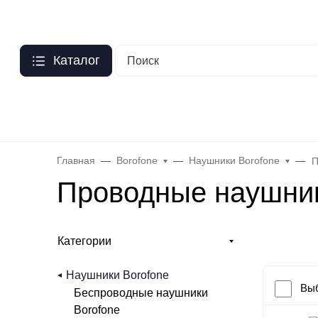
Москва
?
О нас
Оптовый прайс
Гарантия
Публичная оферта
Пер
Каталог
Бренды
Hoco
Acefast
Remax
Baseus
Яблоко
Celebr
Главная
Borofone
Наушники Borofone
П
Проводные наушник
Категории
Наушники Borofone
Выб
Беспроводные наушники
Borofone