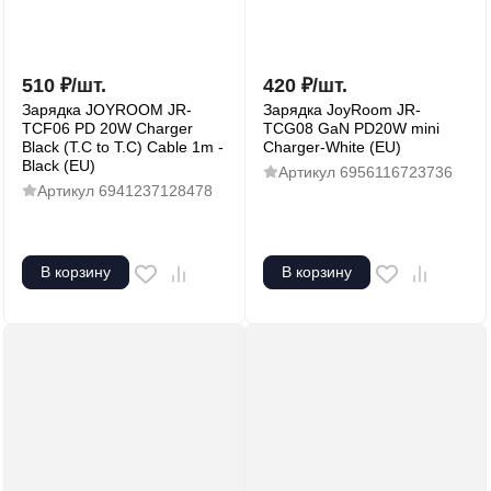
510
₽
/
шт.
420
₽
/
шт.
Зарядка JOYROOM JR-
Зарядка JoyRoom JR-
TCF06 PD 20W Charger
TCG08 GaN PD20W mini
Black (T.C to T.C) Cable 1m -
Charger-White (EU)
Black (EU)
Артикул
6956116723736
Артикул
6941237128478
В корзину
В корзину