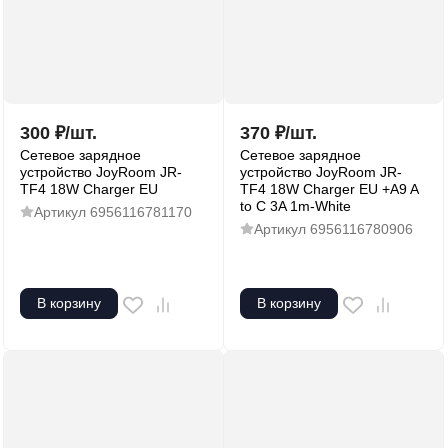
300
₽
/
шт.
370
₽
/
шт.
Сетевое зарядное
Сетевое зарядное
устройство JoyRoom JR-
устройство JoyRoom JR-
TF4 18W Charger EU
TF4 18W Charger EU +A9 A
to C 3A 1m-White
Артикул
6956116781170
Артикул
6956116780906
В корзину
В корзину