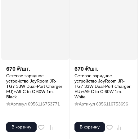
670
₽
/
шт.
670
₽
/
шт.
Сетевое зарядное
Сетевое зарядное
устройство JoyRoom JR-
устройство JoyRoom JR-
TG7 33W Dual-Port Charger
TG7 33W Dual-Port Charger
EU)+A9 C to C 60W 1m-
EU)+A9 C to C 60W 1m-
Black
White
Артикул
6956116753771
Артикул
6956116753696
В корзину
В корзину