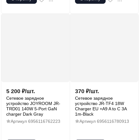
5 200
₽
/
шт.
370
₽
/
шт.
Сетевое зарядное
Сетевое зарядное
устройство JOYROOM JR-
устройство JR-TF4 18W
TRD01 140W 5-Port GaN
Charger EU +A9 A to C 3A
charger Dark Gray
1m-Black
Артикул
6956116762223
Артикул
6956116780913