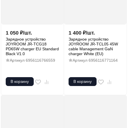
1 050
₽
/
шт.
1 400
₽
/
шт.
Зарядное устройство
Зарядное устройство
JOYROOM JR-TCG18
JOYROOM JR-TCL05 45W
PD65W charger EU Standard
cable Management GaN
Black V1.0
charger White (EU)
Артикул
6956116766559
Артикул
6956116771164
В корзину
В корзину