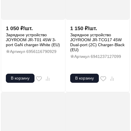
1 050
₽
/
шт.
1 150
₽
/
шт.
Зарядное устройство
Зарядное устройство
JOYROOM JR-T01 45W 3-
JOYROOM JR-TCG17 45W
port GaN charger-White (EU)
Dual-port (2C) Charger-Black
(EU)
Артикул
6956116790929
Артикул
6941237127099
В корзину
В корзину