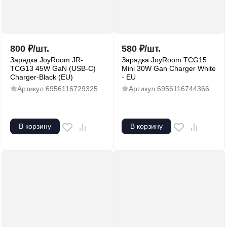
800
₽
/
шт.
580
₽
/
шт.
Зарядка JoyRoom JR-
Зарядка JoyRoom TCG15
TCG13 45W GaN (USB-C)
Mini 30W Gan Charger White
Charger-Black (EU)
- EU
Артикул
6956116729325
Артикул
6956116744366
В корзину
В корзину