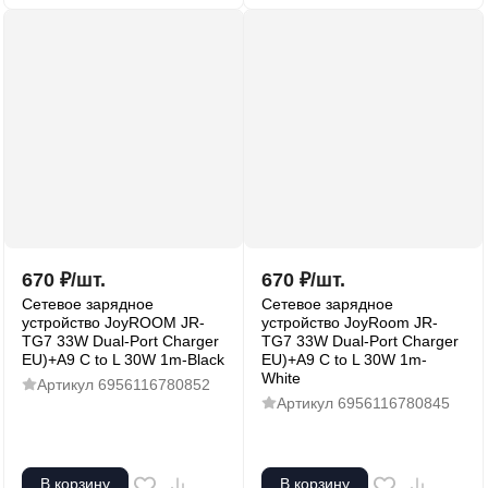
670
₽
/
шт.
670
₽
/
шт.
Сетевое зарядное
Сетевое зарядное
устройство JoyROOM JR-
устройство JoyRoom JR-
TG7 33W Dual-Port Charger
TG7 33W Dual-Port Charger
EU)+A9 C to L 30W 1m-Black
EU)+A9 C to L 30W 1m-
White
Артикул
6956116780852
Артикул
6956116780845
В корзину
В корзину