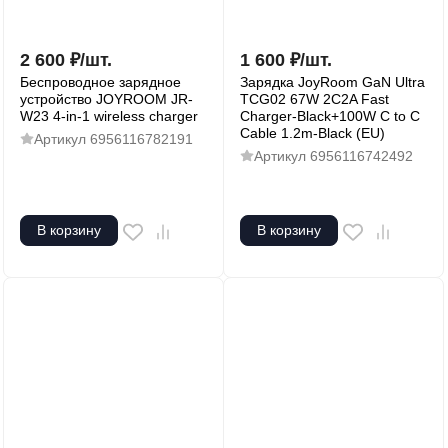
2 600
₽
/
шт.
1 600
₽
/
шт.
Беспроводное зарядное
Зарядка JoyRoom GaN Ultra
устройство JOYROOM JR-
TCG02 67W 2C2A Fast
W23 4-in-1 wireless charger
Charger-Black+100W C to C
Cable 1.2m-Black (EU)
Артикул
6956116782191
Артикул
6956116742492
В корзину
В корзину