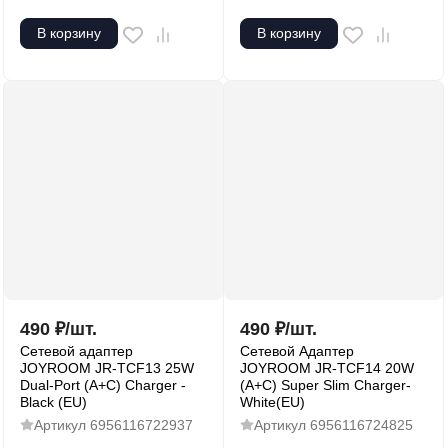
В корзину
В корзину
490
₽
/
шт.
490
₽
/
шт.
Сетевой адаптер
Сетевой Адаптер
JOYROOM JR-TCF13 25W
JOYROOM JR-TCF14 20W
Dual-Port (A+C) Charger -
(A+C) Super Slim Charger-
Black (EU)
White(EU)
Артикул
6956116722937
Артикул
6956116724825