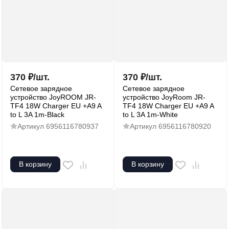
370
₽
/
шт.
370
₽
/
шт.
Сетевое зарядное
Сетевое зарядное
устройство JoyROOM JR-
устройство JoyRoom JR-
TF4 18W Charger EU +A9 A
TF4 18W Charger EU +A9 A
to L 3A 1m-Black
to L 3A 1m-White
Артикул
6956116780937
Артикул
6956116780920
В корзину
В корзину