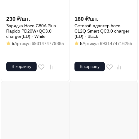
230
₽
/
шт.
180
₽
/
шт.
Зарядка Hoco C80A Plus
Сетевой адаптер hoco
Rapido PD20W+QC3.0
C12Q Smart QC3.0 charger
charger(EU) - White
(EU) - Black
5
Артикул
6931474779885
5
Артикул
6931474716255
В корзину
В корзину