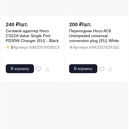
240
₽
/
шт.
200
₽
/
шт.
Сетевой адаптер Hoco
Переходник Hoco AC6
CS22A Value Single Port
Unimpeded universal
PD30W Charger (EU) - Black
conversion plug (EU) White
5
Артикул
6942007609913
Артикул
6942007629102
В корзину
В корзину