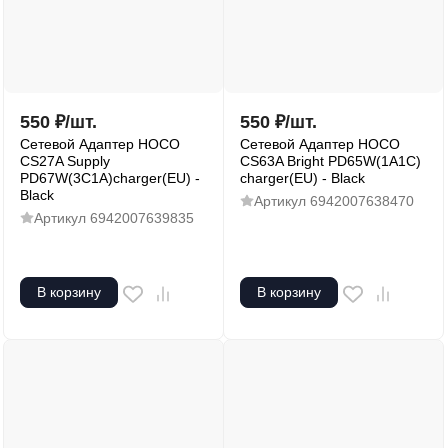
550
₽
/
шт.
550
₽
/
шт.
Сетевой Адаптер HOCO
Сетевой Адаптер HOCO
CS27A Supply
CS63A Bright PD65W(1A1C)
PD67W(3C1A)charger(EU) -
charger(EU) - Black
Black
Артикул
6942007638470
Артикул
6942007639835
В корзину
В корзину