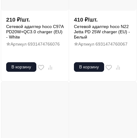
210
₽
/
шт.
410
₽
/
шт.
Сетевой адаптер hoco C97A
Сетевой адаптер hoco N22
PD20W+QC3.0 charger (EU)
Jetta PD 25W charger (EU) -
- White
Белый
Артикул
6931474766076
Артикул
6931474760067
В корзину
В корзину