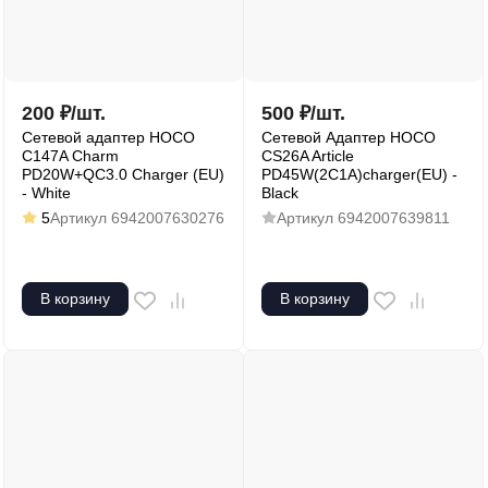
200
₽
/
шт.
500
₽
/
шт.
Сетевой адаптер HOCO
Сетевой Адаптер HOCO
C147A Charm
CS26A Article
PD20W+QC3.0 Charger (EU)
PD45W(2C1A)charger(EU) -
- White
Black
5
Артикул
6942007630276
Артикул
6942007639811
В корзину
В корзину