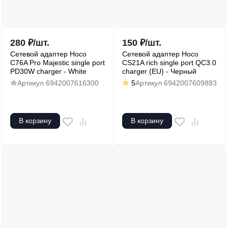
280
₽
/
шт.
150
₽
/
шт.
Сетевой адаптер Hoco
Сетевой адаптер Hoco
C76A Pro Majestic single port
CS21A rich single port QC3.0
PD30W charger - White
charger (EU) - Черный
Артикул
6942007616300
5
Артикул
6942007609883
В корзину
В корзину