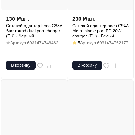
130
₽
/
шт.
230
₽
/
шт.
Сетевой адаптер hoco C88A
Сетевой адаптер hoco C94A
Star round dual port charger
Metro single port PD 20W
(EU) - Черный
charger (EU) - Белый
Артикул
6931474749482
5
Артикул
6931474762177
В корзину
В корзину