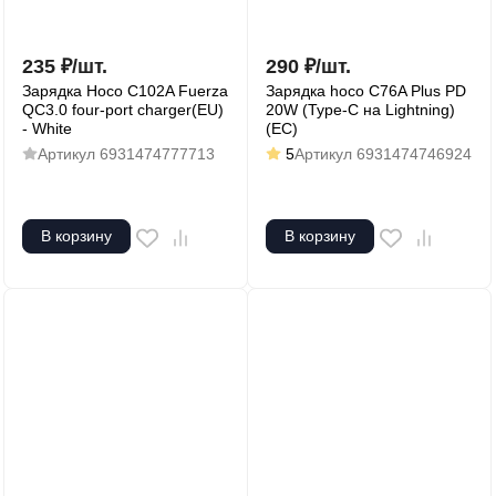
235
₽
/
шт.
290
₽
/
шт.
Зарядка Hoco C102A Fuerza
Зарядка hoco C76A Plus PD
QC3.0 four-port charger(EU)
20W (Type-C на Lightning)
- White
(ЕС)
Артикул
6931474777713
5
Артикул
6931474746924
В корзину
В корзину