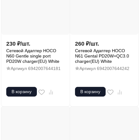
230
₽
/
шт.
260
₽
/
шт.
Сетевой Адаптер HOCO
Сетевой Адаптер HOCO
N60 Gentle single port
N61 Gental PD20W+QC3.0
PD20W charger(EU) White
charger(EU) White
Артикул
6942007644181
Артикул
6942007644242
В корзину
В корзину