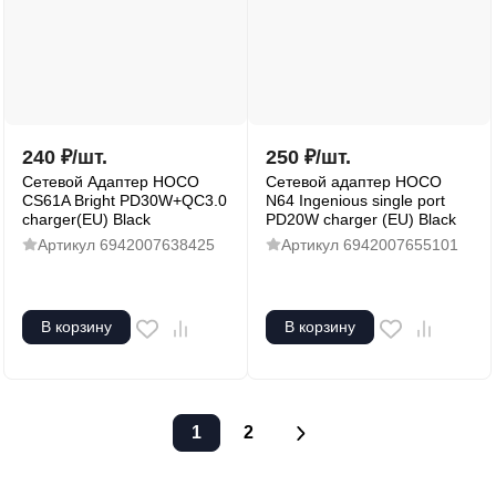
240
₽
/
шт.
250
₽
/
шт.
Сетевой Адаптер HOCO
Сетевой адаптер HOCO
CS61A Bright PD30W+QC3.0
N64 Ingenious single port
charger(EU) Black
PD20W charger (EU) Black
Артикул
6942007638425
Артикул
6942007655101
В корзину
В корзину
1
2