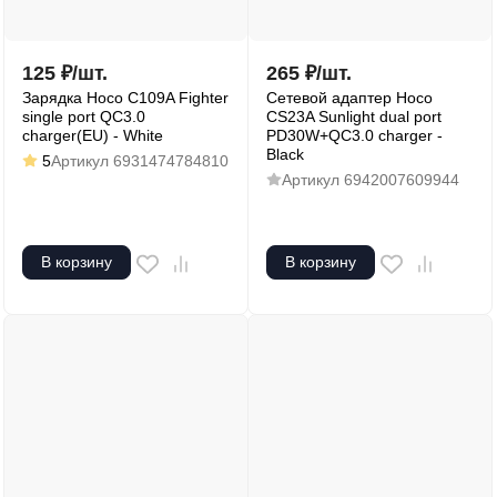
125
₽
/
шт.
265
₽
/
шт.
Зарядка Hoco C109A Fighter
Сетевой адаптер Hoco
single port QC3.0
CS23A Sunlight dual port
charger(EU) - White
PD30W+QC3.0 charger -
Black
5
Артикул
6931474784810
Артикул
6942007609944
В корзину
В корзину