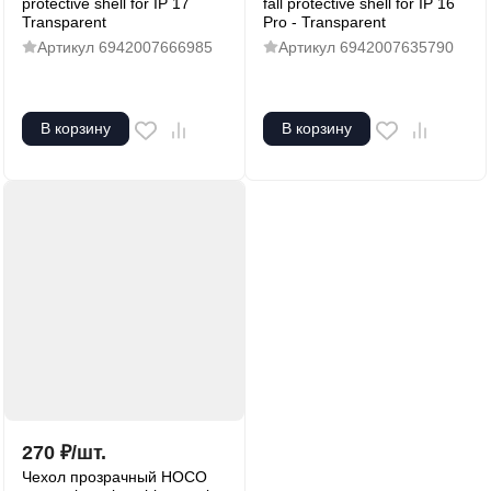
protective shell for IP 17
fall protective shell for IP 16
Transparent
Pro - Transparent
Артикул
6942007666985
Артикул
6942007635790
В корзину
В корзину
270
₽
/
шт.
Чехол прозрачный HOCO