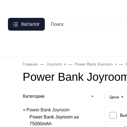
Москва
?
О нас
Оптовый прайс
Гарантия
Публичная оферта
Пер
Каталог
Бренды
Hoco
Acefast
Remax
Baseus
Яблоко
Celebr
Главная
Joyroom
Power Bank Joyroom
Power Bank Joyroo
Категории
Цена
Power Bank Joyroom
Выб
Power Bank Joyroom на
75000mAh