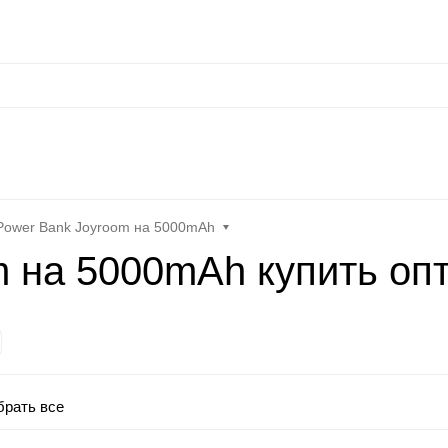
сональные данные
Оплата / Доставка
Оптовые условия
Контакты
Отз
at
Keephone
Joyroom
Mutural
K-DOO Kevlar
Samsung
MO
Power Bank Joyroom на 5000mAh
m на 5000mAh купить оп
рать все