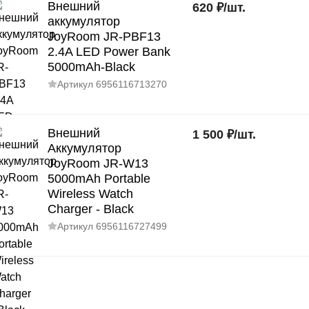
Внешний
620
₽
/
шт.
аккумулятор
JoyRoom JR-PBF13
2.4A LED Power Bank
5000mAh-Black
Артикул
6956116713270
Внешний
1 500
₽
/
шт.
Аккумулятор
JoyRoom JR-W13
5000mAh Portable
Wireless Watch
Charger - Black
Артикул
6956116727499