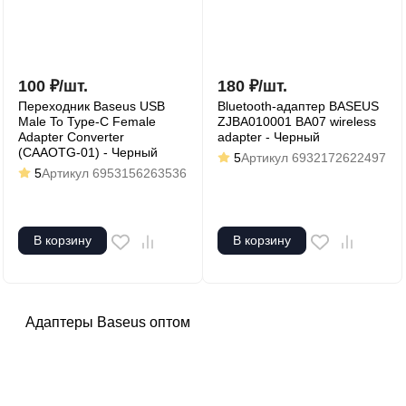
100
₽
/
шт.
180
₽
/
шт.
Переходник Baseus USB
Bluetooth-адаптер BASEUS
Male To Type-C Female
ZJBA010001 BA07 wireless
Adapter Converter
adapter - Черный
(CAAOTG-01) - Черный
5
Артикул
6932172622497
5
Артикул
6953156263536
В корзину
В корзину
Адаптеры Baseus оптом