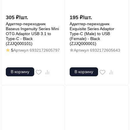
305
₽
/
шт.
195
₽
/
шт.
Адаптер-переходник
Адаптер-переходник
Baseus Ingenuity Series Mini
Exquisite Series Adaptor
OTG Adaptor USB 3.1 to
Type-C (Male) to USB
Type-C - Black
(Female) - Black
(ZJJQ000101)
(ZJJQ000001)
5
Артикул
6932172605797
Артикул
6932172605643
В корзину
В корзину