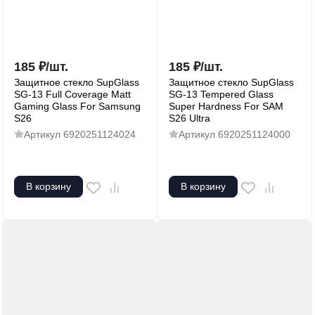
185
₽
/
шт.
185
₽
/
шт.
Защитное стекло SupGlass
Защитное стекло SupGlass
SG-13 Full Coverage Matt
SG-13 Tempered Glass
Gaming Glass For Samsung
Super Hardness For SAM
S26
S26 Ultra
Артикул
6920251124024
Артикул
6920251124000
В корзину
В корзину