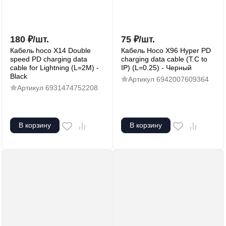
180
₽
/
шт.
75
₽
/
шт.
Кабель hoco X14 Double
Кабель Hoco X96 Hyper PD
speed PD charging data
charging data cable (T.C to
cable for Lightning (L=2M) -
IP) (L=0.25) - Черный
Black
Артикул
6942007609364
Артикул
6931474752208
В корзину
В корзину