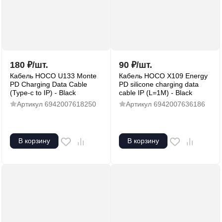
180
₽
/
шт.
90
₽
/
шт.
Кабель HOCO U133 Monte
Кабель HOCO X109 Energy
PD Charging Data Cable
PD silicone charging data
(Type-c to IP) - Black
cable IP (L=1M) - Black
Артикул
6942007618250
Артикул
6942007636186
В корзину
В корзину