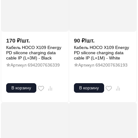
170
₽
/
шт.
90
₽
/
шт.
Кабель HOCO X109 Energy
Кабель HOCO X109 Energy
PD silicone charging data
PD silicone charging data
cable IP (L=3M) - Black
cable IP (L=1M) - White
Артикул
6942007636339
Артикул
6942007636193
В корзину
В корзину