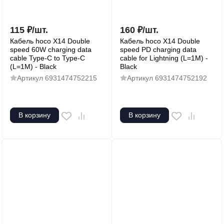
115
₽
/
шт.
160
₽
/
шт.
Кабель hoco X14 Double
Кабель hoco X14 Double
speed 60W charging data
speed PD charging data
cable Type-C to Type-C
cable for Lightning (L=1M) -
(L=1M) - Black
Black
Артикул
6931474752215
Артикул
6931474752192
В корзину
В корзину