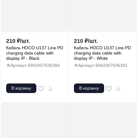
210
₽
/
шт.
210
₽
/
шт.
Кабель HOCO U137 Line PD
Кабель HOCO U137 Line PD
charging data cable with
charging data cable with
display IP - Black
display IP - White
Артикул
6942007636384
Артикул
6942007636391
В корзину
В корзину