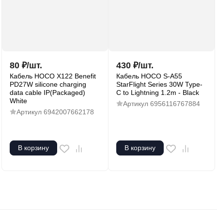
80
₽
/
шт.
430
₽
/
шт.
Кабель HOCO X122 Benefit
Кабель HOCO S-A55
PD27W silicone charging
StarFlight Series 30W Type-
data cable IP(Packaged)
C to Lightning 1.2m - Black
White
Артикул
6956116767884
Артикул
6942007662178
В корзину
В корзину