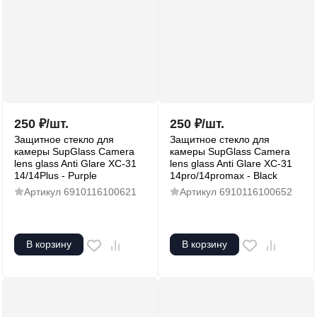
250
₽
/
шт.
250
₽
/
шт.
Защитное стекло для
Защитное стекло для
камеры SupGlass Camera
камеры SupGlass Camera
lens glass Anti Glare XC-31
lens glass Anti Glare XC-31
14/14Plus - Purple
14pro/14promax - Black
Артикул
6910116100621
Артикул
6910116100652
В корзину
В корзину