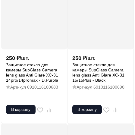
250
₽
/
шт.
250
₽
/
шт.
Защитное стекло для
Защитное стекло для
камеры SupGlass Camera
камеры SupGlass Camera
lens glass Anti Glare XC-31
lens glass Anti Glare XC-31
14pro/14promax - D.Purple
15/15Plus - Black
Артикул
6910116100683
Артикул
6910116100690
В корзину
В корзину