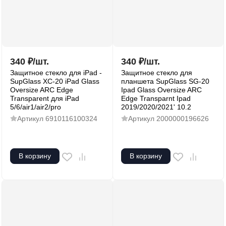
340
₽
/
шт.
340
₽
/
шт.
Защитное стекло для iPad -
Защитное стекло для
SupGlass XC-20 iPad Glass
планшета SupGlass SG-20
Oversize ARC Edge
Ipad Glass Oversize ARC
Transparent для iPad
Edge Transparnt Ipad
5/6/air1/air2/pro
2019/2020/2021' 10.2
Артикул
6910116100324
Артикул
2000000196626
В корзину
В корзину